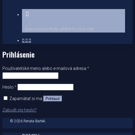
was successfully added to your cart.
linkedin
phone
email
Prihlásenie
Používateľské meno alebo e-mailová adresa
*
Heslo
*
Zapamätať si ma
Prihlásiť
Zabudli ste heslo?
© 2026 Renata Bartek.