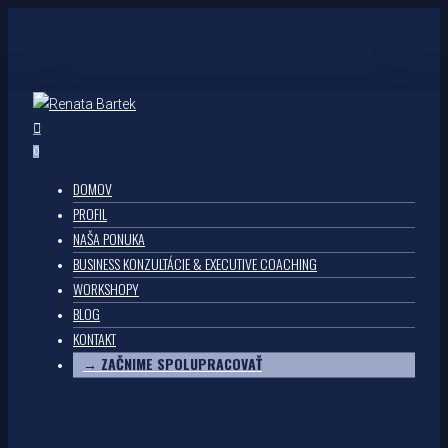
Skip
to
main
content
0
Menu
DOMOV
PROFIL
NAŠA PONUKA
BUSINESS KONZULTÁCIE & EXECUTIVE COACHING
WORKSHOPY
BLOG
KONTAKT
→ ZAČNIME SPOLUPRACOVAŤ