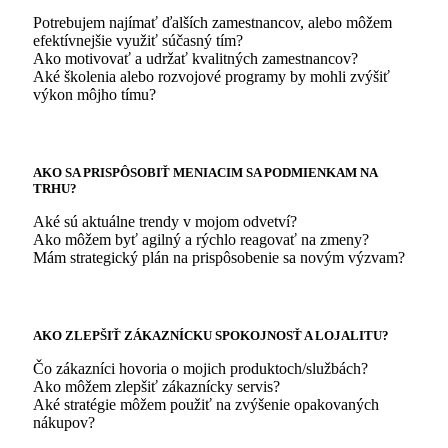
Potrebujem najímať ďalších zamestnancov, alebo môžem
efektívnejšie využiť súčasný tím?
Ako motivovať a udržať kvalitných zamestnancov?
Aké školenia alebo rozvojové programy by mohli zvýšiť
výkon môjho tímu?
AKO SA PRISPÔSOBIŤ MENIACIM SA PODMIENKAM NA
TRHU?
Aké sú aktuálne trendy v mojom odvetví?
Ako môžem byť agilný a rýchlo reagovať na zmeny?
Mám strategický plán na prispôsobenie sa novým výzvam?
AKO ZLEPŠIŤ ZÁKAZNÍCKU SPOKOJNOSŤ A LOJALITU?
Čo zákazníci hovoria o mojich produktoch/službách?
Ako môžem zlepšiť zákaznícky servis?
Aké stratégie môžem použiť na zvýšenie opakovaných
nákupov?