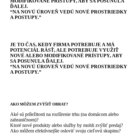
MODIFIKOVANÉ PRÍSTUPY, ABY SA POSUNULA
ĎALEJ.
“NA NOVÚ ÚROVEŇ VEDÚ NOVÉ PROSTRIEDKY
A POSTUPY.”
JE TO ČAS, KEDY FIRMA POTREBUJE A MÁ
POTENCIÁL RÁSŤ, ALE POTREBUJE VYUŽIŤ
NOVÉ ALEBO MODIFIKOVANÉ PRÍSTUPY, ABY
SA POSUNULA ĎALEJ.
“NA NOVÚ ÚROVEŇ VEDÚ NOVÉ PROSTRIEDKY
A POSTUPY.”
AKO MÔŽEM ZVÝŠIŤ OBRAT?
Aké sú príležitosti na rozšírenie trhu (na domácom alebo
zahraničnom)?
Ktoré nové produkty alebo služby by mohli zvýšiť predaj?
Ako môžem efektívnejšie osloviť svoju cieľovú skupinu?