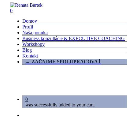
Skip
to
0
main
Menu
Domov
content
Profil
Naša ponuka
Business konzultácie & EXECUTIVE COACHING
Workshopy
Blog
Kontakt
→ ZAČNIME SPOLUPRACOVAŤ
0
was successfully added to your cart.
linkedin
phone
email