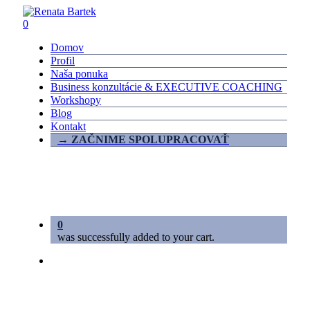
Skip
to
0
main
Menu
Domov
content
Profil
Naša ponuka
Business konzultácie & EXECUTIVE COACHING
Workshopy
Blog
Kontakt
→ ZAČNIME SPOLUPRACOVAŤ
0
was successfully added to your cart.
linkedin
phone
email