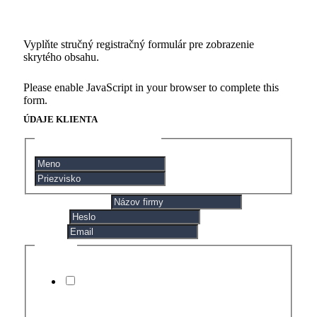
REGISTRÁCIA
Vyplňte stručný registračný formulár pre zobrazenie
skrytého obsahu.
Please enable JavaScript in your browser to complete this
form.
HESLO
ÚDAJE KLIENTA
NÁZOV
PRIEZVISKO
MENO A PRIEZVISKO
*
NÁZOV FIRMY
*
HESLO
*
EMAIL
*
GDPR
*
Súhlasím so spracovaním mojich osobných
údajov v súlade s ustanoveniami zákona č.
18/2018 Z. z. o ochrane osobných údajov a