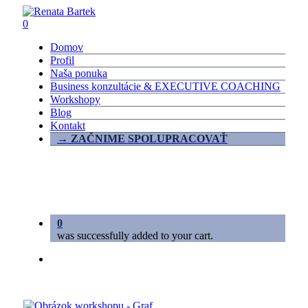
Skip
to
0
main
Menu
Domov
content
Profil
Naša ponuka
Business konzultácie & EXECUTIVE COACHING
Workshopy
Blog
Kontakt
→ ZAČNIME SPOLUPRACOVAŤ
0
was successfully added to your cart.
linkedin
phone
email