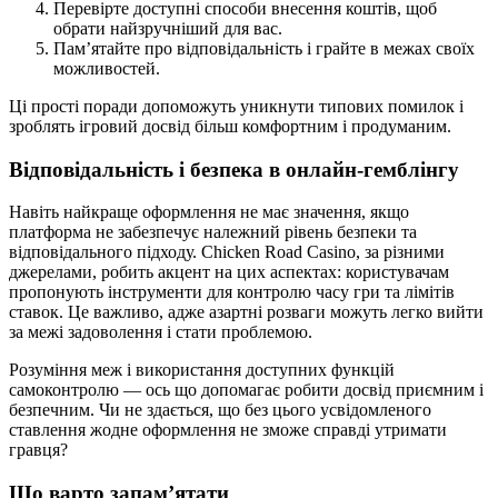
Перевірте доступні способи внесення коштів, щоб
обрати найзручніший для вас.
Пам’ятайте про відповідальність і грайте в межах своїх
можливостей.
Ці прості поради допоможуть уникнути типових помилок і
зроблять ігровий досвід більш комфортним і продуманим.
Відповідальність і безпека в онлайн-гемблінгу
Навіть найкраще оформлення не має значення, якщо
платформа не забезпечує належний рівень безпеки та
відповідального підходу. Chicken Road Casino, за різними
джерелами, робить акцент на цих аспектах: користувачам
пропонують інструменти для контролю часу гри та лімітів
ставок. Це важливо, адже азартні розваги можуть легко вийти
за межі задоволення і стати проблемою.
Розуміння меж і використання доступних функцій
самоконтролю — ось що допомагає робити досвід приємним і
безпечним. Чи не здається, що без цього усвідомленого
ставлення жодне оформлення не зможе справді утримати
гравця?
Що варто запам’ятати